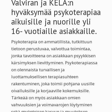
Valviran ja KELA:n
hyväksymää psykoterapiaa
aikuisille ja nuorille yli
16- vuotiaille asiakkaille.
Psykoterapia on ammatillista, tutkittuun
tietoon perustuvaa, valvottua toimintaa,
jonka tavoitteena on asiakkaan psyykkisen
kärsimyksen lievittyminen. Psykoterapiassa
on olennaista turvallisen ja
luottamuksellisen terapiasuhteen
rakentuminen, joka toimii pohjana uusille
oivalluksille ja korjaaville kokemuksille.
Tärkeää on myös asiakkaan omien
vahvuuksien ja voimavarojen löytyminen
sekä myönteisen kasvun ja muutoksen